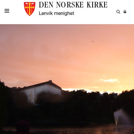
LIVETS GANG
BARN
UNGDOM
VOKSNE
DIAKONI
MENIGHETEN
ARTIKLER