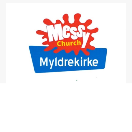
Myldrekirke
Velkommen til Myldrekirke! Neste myldrekirke er mandag 8.
juni kl. 17.00