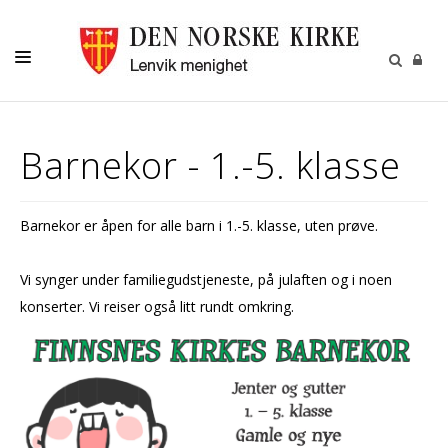
LIVETS GANG
Barnekor - 1.-5. klasse
BARN
UNGDOM
Barnekor er åpen for alle barn i 1.-5. klasse, uten prøve.
VOKSNE
DIAKONI
Vi synger under familiegudstjeneste, på julaften og i noen
konserter. Vi reiser også litt rundt omkring.
MENIGHETEN
ARTIKLER